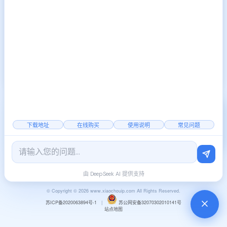
下一篇:
IP修改器效果差距巨
大的技术原因解析：从原理
2026-05-28
到优化的完整分析
2000+
覆盖全国
稳定节点
下载地址
在线购买
使用说明
常见问题
官方公告
|
行业资讯
由 DeepSeek AI 提供支持
© Copyright © 2026 www.xiaochouip.com All Rights Reserved.
苏ICP备2020063894号-1
|
苏公网安备32070302010141号
站点地图