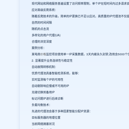
现代网站和网络服务普遍设置了访问频率限制，单个IP在短时间内过多请求会
应对高级反爬系统：
随着反爬技术的升级，简单的IP更换已不足以应对。高质量的IP代理池不仅
自然的时间间隔
随机的点击流
多样化的用户代理(UA)
合理的浏览深度
案例分析：
某电商
价格
监控项目使用单一IP采集数据，3天内被永久封禁;改用含5000
2. 显著提升业务连续性与稳定性
自动故障转移机制：
优质代理池具备智能检测系统，能够：
实时监测每个IP的可用性
自动剔除响应慢或不可用的IP
无缝切换到备用IP
标记问题IP进行后续诊断
负载均衡技术：
先进的代理池会基于多种因素智能分配IP资源：
目标服务器的地理位置
当前网络拥塞状况