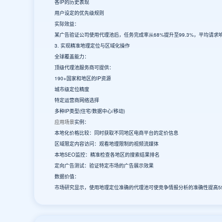
各IP的历史表现
用户设定的优先级规则
实际效益：
某广告验证公司使用代理池后，任务完成率从68%提升至99.3%，平均请求
3. 实现精准地理定位与区域化操作
全球覆盖能力：
顶级代理池服务商可提供：
190+国家和地区的IP资源
城市级定位精度
特定运营商网络选择
多种IP类型(住宅/数据中心/移动)
应用场景
实例：
本地化价格比较：同时获取不同地区电商平台的定价信息
区域限定内容访问：观看地理限制的视频流媒体
本地SEO监控：精准检查各地区的搜索结果排名
定向广告测试：验证特定市场的广告展示效果
数据价值：
市场研究显示，使用地理定位准确的代理池可使竞争情报分析的准确性提高55