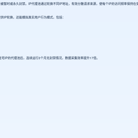
被暂时或永久封禁。IP代理池通过轮换不同IP地址，有效分散请求来源，使每个IP的访问频率保持在
提供IP轮换，还能模拟真实用户行为模式，包括：
个住宅IP的代理池后，连续运行3个月无封禁情况，数据采集效率提升17倍。