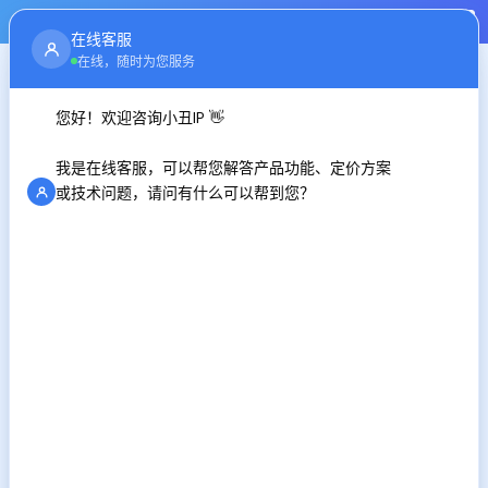
注册
登录
在线客服
首页
行业资讯
在线，随时为您服务
您好！欢迎咨询小丑IP 👋
时间：2026-05-30
我是在线客服，可以帮您解答产品功能、定价方案
或技术问题，请问有什么可以帮到您？
📅 发布时间：2026-05-30 | 📖 预计阅读时间：8分钟 |
🏷️ 标签：IP修改器 性能优化 网速提升
📑 本文目录
IP修改器性能衰减的主要原因
系统资源占用情况分析
缓存清理和数据优化方案
网络连接优化设置
软件维护和更新策略
性能衰减预防最佳实践