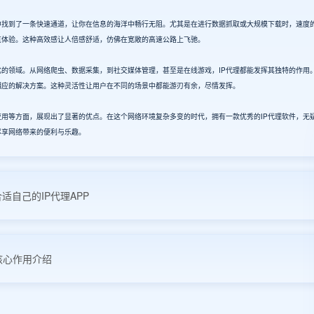
中找到了一条快速通道，让你在信息的海洋中畅行无阻。尤其是在进行数据抓取或大规模下载时，速度
览体验。这种高效感让人倍感舒适，仿佛在宽敞的高速公路上飞驰。
化的领域。从网络爬虫、数据采集，到社交媒体管理，甚至是在线游戏，IP代理都能发挥其独特的作用
相应的解决方案。这种灵活性让用户在不同的场景中都能游刃有余，尽情发挥。
应用等方面，展现出了显著的优点。在这个网络环境复杂多变的时代，拥有一款优秀的IP代理软件，无
尽享网络带来的便利与乐趣。
适自己的IP代理APP
核心作用介绍