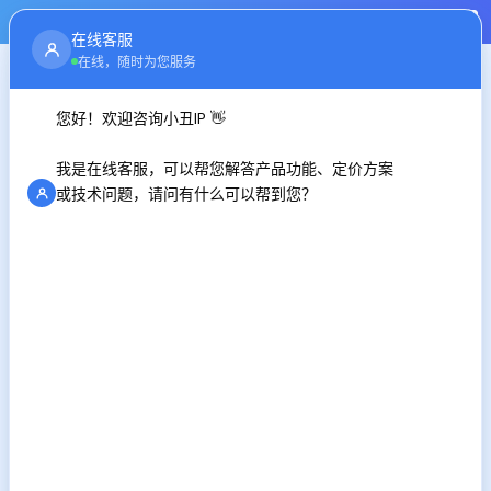
注册
登录
在线客服
首页
行业资讯
在线，随时为您服务
您好！欢迎咨询小丑IP 👋
自媒体矩阵账号如何防止IP关联
我是在线客服，可以帮您解答产品功能、定价方案
时间：2026-01-27
或技术问题，请问有什么可以帮到您？
自媒体矩阵营销，是企业或个人在多个差异化自媒体平台搭建
账号，整合各账号资源与影响力，开展有策略、有规划的内容
传播及营销活动，最终达成品牌推广、产品销售、用户增长等
核心目标。
一、自媒体矩阵营销的核心价值
1. 拓宽受众覆盖
不同自媒体平台的用户群体、流量入口存在差异，矩阵化布局
能触达更广泛的受众，挖掘更多潜在客户。
2. 实现流量互导
主账号为子账号引流背书，子账号可通过爆款内容吸引流量，
反向反哺主账号，形成流量闭环。
3. 优化内容互补