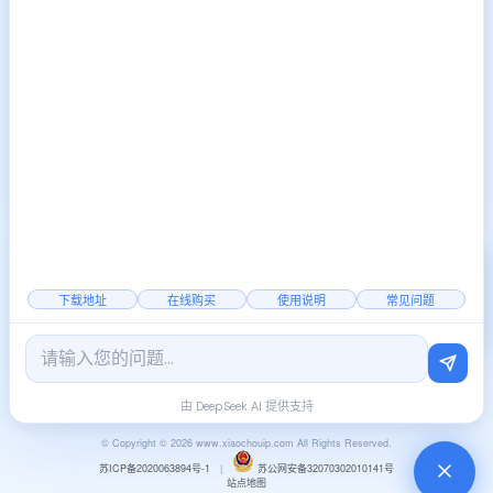
址，为什么很多闲鱼商家更
2026-01-26
改IP？
下一篇:
游戏搬砖新手前期需
2026-01-28
要准备什么？静态IP代理软件
2000+
覆盖全国
稳定节点
下载地址
在线购买
使用说明
常见问题
官方公告
|
行业资讯
由 DeepSeek AI 提供支持
© Copyright © 2026 www.xiaochouip.com All Rights Reserved.
苏ICP备2020063894号-1
|
苏公网安备32070302010141号
站点地图