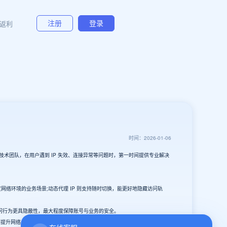
返利
注册
登录
时间：2026-01-06
后技术团队，在用户遇到 IP 失效、连接异常等问题时，第一时间提供专业解决
网络环境的业务场景;动态代理 IP 则支持随时切换，能更好地隐藏访问轨
让访问行为更具隐蔽性，最大程度保障账号与业务的安全。
显著提升网络操作的安全性，从根本上规避 IP 封禁风险，保障游戏业务的稳定运