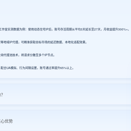
砖工作室实测数据为例：使用动态住宅IP后，账号存活周期从平均3天延长至27天，月收益提升300%+。
等地域IP代理，可精准获取目标市场的延迟数据、本地化适配效果。
询代理池技术，将请求分散至多个IP节点。
配合UA模拟、行为间隔设置，账号通过率提升65%以上。
力？
核心优势