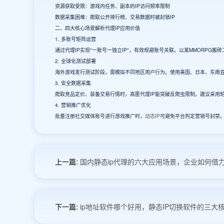
资源获取受限：游戏内任务、副本的IP访问频率限制
数据采集困难：爬取公开排行榜、交易数据时被封锁IP
二、四大核心场景解析代理IP应用价值
1. 多账号矩阵运营
通过代理IP实现"一账号一独立IP"，有效规避账号关联。以某MMORPG搬
2. 全球化测试部署
海外游戏发行测试阶段，需模拟不同地区用户行为。使用美国、日本、东南亚
3. 安全数据采集
爬取竞品定价、装备交易行情时，高匿代理IP能突破反爬虫限制。建议采用轮
4. 营销推广优化
批量注册社交媒体账号进行游戏推广时，
动态IP
可避免平台判定营销号封禁。
上一篇:
国内静态ip代理的六大应用场景，企业如何借
下一篇:
ip地址软件哪个好用，静态IP切换软件的三大