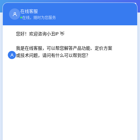
注册
登录
在线客服
首页
行业资讯
在线，随时为您服务
您好！欢迎咨询小丑IP 👋
代理服务器的基本原理，静态IP代理的特点
我是在线客服，可以帮您解答产品功能、定价方案
时间：2025-05-12
或技术问题，请问有什么可以帮到您？
代理静态IP是高匿吗还是低匿?关于静态IP代理是否提供高级匿
名性(高匿)，用户往往存在疑问。本文将探讨静态IP代理的匿名
性程度，帮助读者更好地理解其工作原理和潜在风险。
一、代理服务器的基本原理
代理服务器位于用户和目标服务器之间，充当一个“中间人”的角
色。用户通过代理服务器发送请求，代理服务器再将这些请求
转发给目标服务器。相应地，目标服务器的响应也会先发送给
代理服务器，再由代理服务器转发给用户。这样，代理服务器
可以在一定程度上隐藏用户的真实IP地址，提供一定程度的匿
名性。
二、静态IP代理的特点
静态IP代理是指代理服务器使用固定的IP地址。这种代理的优