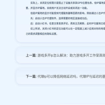
实际上，关闭定位权限只是阻止了设备共享其GPS位置信息。但IP属地是
置，并显示IP属地。目前用户无法主动开启或关闭这一功能。
但是IP属地的显示可能受到代理服务器等因素的影响，例如通过小丑IP代
先：启动小丑IP代理软件，选择需要的地区连接成功后。
后：启动小红书，任意文章发表评论，再到主页刷新，此时IP归属地已
综上所述，关闭小红书的定位功能可以在一定程度上减少应用对你的地理位
己的需求调整相应的隐私设置。
上一篇:
游戏多开ip怎么解决：助力游戏多开工作室高
下一篇:
代理ip可以降低网络延迟吗，代理IP与延迟的基