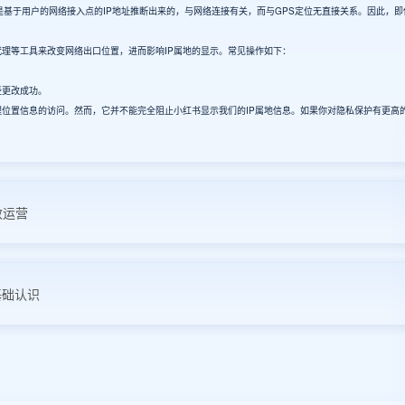
基于用户的网络接入点的IP地址推断出来的，与网络连接有关，而与GPS定位无直接关系。因此，即
理等工具来改变网络出口位置，进而影响IP属地的显示。常见操作如下：
经更改成功。
置信息的访问。然而，它并不能完全阻止小红书显示我们的IP属地信息。如果你对隐私保护有更高
效运营
础认识‌