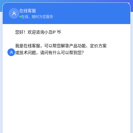
注册
登录
在线客服
首页
行业资讯
在线，随时为您服务
您好！欢迎咨询小丑IP 👋
网络ip地址如何改变 最全方法分享
我是在线客服，可以帮您解答产品功能、定价方案
时间：2025-01-16
或技术问题，请问有什么可以帮到您？
在数字化时代，网络IP地址作为设备在网络中的唯一标
识，扮演着至关重要的角色。然而，在某些情况下，我们可能
需要更改设备的IP地址，以满足特定的网络需求或保护隐私。
本文将为您详细介绍如何改变网络IP地址的方法，帮助您轻松
应对各种网络场景。
方法一：ADSL拨号更换IP地址
对于使用ADSL拨号上网的用户来说，每次拨号连接时都会
获得一个新的IP地址。这种方法简单方便，但需要注意的是，
变换的IP地址可能只是部分变化，且可能不太稳定。