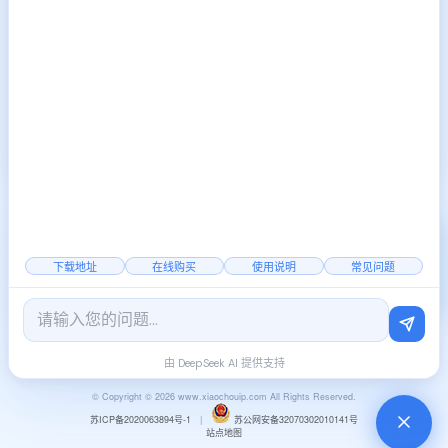
上一篇:
代理IP与IP地址有什
2025-01-16
么区别和关联
下一篇:
如何改ip地址 更换ip
2025-01-18
的几种方法
2000+
覆盖全国
稳定节点
下载地址
在线购买
使用说明
常见问题
官方公告
|
行业资讯
由 DeepSeek AI 提供支持
© Copyright © 2026 www.xiaochouip.com All Rights Reserved.
苏ICP备2020063894号-1
|
苏公网安备32070302010141号
站点地图