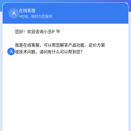
注册
登录
在线客服
首页
行业资讯
在线，随时为您服务
您好！欢迎咨询小丑IP 👋
代理IP在短视频创作中的作用
我是在线客服，可以帮您解答产品功能、定价方案
时间：2025-01-07
或技术问题，请问有什么可以帮到您？
在这个短视频大行其道的时代，许多创作者都在思考如何
让自己的作品脱颖而出。除了内容创意和剪辑技巧外，代理IP
也是一个不可忽视的工具。
代理IP在短视频创作中，主要有以下几个方面的作用：
多账户管理
对于一些短视频平台来说，一个IP地址频繁登录多个账户
可能会被判定为异常行为，从而导致封号风险。而使用代理
IP，可以让每个账户看起来都像是来自不同的设备和位置，从
而降低风险。