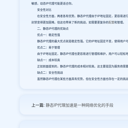
敏感，动态IP代理可能更适合你。
安全性对比
在安全性方面，两者各有优势。静态IP代理由于IP地址固定，更容易进行
封禁变得更加困难。但这也带来了新的挑战，如需要更复杂的
配置
和管理。
二、静态IP代理的优缺点
优点一：稳定性强
静态IP代理的最大优点就是稳定性强。它的IP地址固定不变，使得用户
优点二：易于管理
由于IP地址固定，静态IP代理也更容易进行管理和维护。用户可以轻松地
缺点一：成本较高
正如前面提到的，静态IP代理的成本相对较高。这主要是因为服务商需要
缺点二：安全性挑战
虽然静态IP代理在某些方面具有优势，但在安全性方面也存在一定的挑战。
上一篇:
静态IP代理加速是一种网络优化的手段