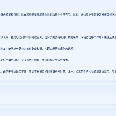
身份验证和管理，这在某些需要高度安全性的场景中非常有用。然而，这也意味着它更容易被目标网站识
可以长期、稳定地访问目标网站或服务。这对于需要持续进行数据采集、网站管理等工作的人来说至关
为每个IP地址分配特定的任务或权限，从而实现更精细化的管理。
为每个用户分配一个固定的IP地址，并承担相应的运营成本。
由于IP地址固定不变，它更容易被目标网站识别并封禁。此外，如果某个IP地址被泄露或滥用，可