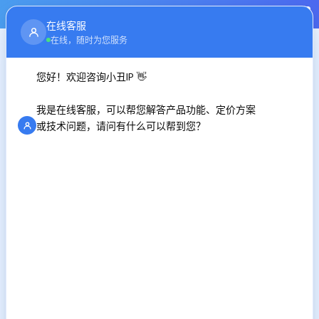
注册
登录
在线客服
首页
行业资讯
在线，随时为您服务
您好！欢迎咨询小丑IP 👋
什么是IP地址?详细介绍在手机上更改IP地址的几种方
法
我是在线客服，可以帮您解答产品功能、定价方案
时间：2024-10-15
或技术问题，请问有什么可以帮到您？
在这个信息化的时代，手机几乎成了我们生活中不可或缺
的一部分。随着网络隐私和安全问题的日益严重，许多用户开
始关注如何更改手机的IP地址。更改ip地址可以保护个人隐私，
接下来，我们将详细介绍在手机上更改IP地址的几种方法。
什么是IP地址?
IP地址(Internet Protocol Address)是分配给每个连接到互
联网的设备的唯一标识符。它就像是你手机的“身份证”，通过
它，网络能够识别和定位你的设备。通常情况下，IP地址可以
是动态的(每次连接网络时可能会变化)或静态的(始终不变)。
方法一：通过Wi-Fi更改IP地址
如果你连接的是Wi-Fi网络，可以通过以下步骤更改IP地